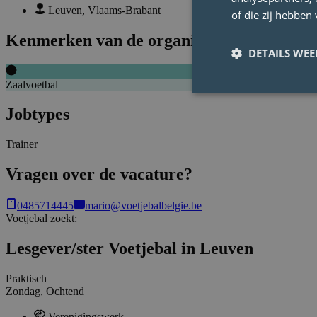
Leuven, Vlaams-Brabant
of die zij hebbe
Kenmerken van de organisatie
DETAILS WE
Zaalvoetbal
Jobtypes
Trainer
Vragen over de vacature?
0485714445
mario@voetjebalbelgie.be
Voetjebal
zoekt:
Lesgever/ster Voetjebal in Leuven
Praktisch
Zondag, Ochtend
Verenigingswerk