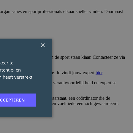
rganisaties en sportprofessionals elkaar sneller vinden. Daarnaast
×
isecentrum tewerkstelling in de sport staan klaar. Contacteer ze via
keer te
tentie- en
en mee en zoeken gericht mee. Je vindt jouw expert
hier
.
 heeft verstrekt
 sector vraagt ook mensen die verantwoordelijkheid en expertise
Een trainer die elke week klaarstaat, een coördinator die de
ACCEPTEREN
 we het evenwicht gezond en voelt iedereen zich gewaardeerd.