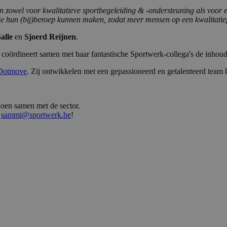
 zowel voor kwalitatieve sportbegeleiding & -ondersteuning als voor ee
ssie hun (bij)beroep kunnen maken, zodat meer mensen op een kwalitatie
alle
en
Sjoerd
Reijnen
.
 coördineert samen met haar fantastische Sportwerk-collega's de inho
Dotmove
. Zij ontwikkelen met een gepassioneerd en getalenteerd team
doen samen met de sector.
a
sammi@sportwerk.be
!