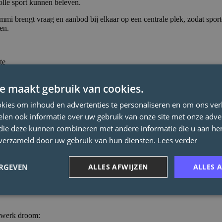
olle sport kunnen beleven.
mmi brengt vraag en aanbod bij elkaar op een centrale plek, zodat sporto
en.
te
 of een professional willen vinden
e maakt gebruik van cookies.
of heb je begeleiding nodig in dat traject? De collega’s van het expert
kies om inhoud en advertenties te personaliseren en om ons ver
len ook informatie over uw gebruik van onze site met onze adver
 om de juiste professional te vinden? De experten van Sportwerk denk
 die deze kunnen combineren met andere informatie die u aan hen
rofielen. Vrijwilligers blijven onmisbaar in de sport, maar een gezonde
n verzameld door uw gebruik van hun diensten.
Lees verder
s er meer nodig. Verantwoordelijkheid en expertise verdienen erkenning. 
ERGEVEN
ALLES AFWIJZEN
ALLES 
aarop worden aangesproken en ook correct verloond worden. Zo houden
rtwerk droom: