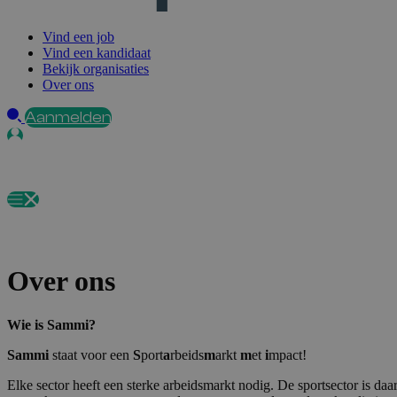
Vind een job
Vind een kandidaat
Bekijk organisaties
Over ons
Aanmelden
Over ons
Wie is Sammi?
Sammi
staat voor een
S
port
a
rbeids
m
arkt
m
et
i
mpact!
Elke sector heeft een sterke arbeidsmarkt nodig. De sportsector is d