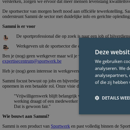
versterken, zorgen we ervoor dat meer mensen levenslang kwaliteitsv
De sportsector van morgen heeft nood aan officiële tewerkstelling. Sa
ondersteunt Sammi de sector met duidelijke info en gerichte opleiding
Sammi is er voor
De sportprofessional die op zoek is naar een job of bijverdiens
Werkgevers uit de sportsector die een vacature willen plaatsen
Deze websit
Ben je (nog) geen werkgever maar wil je weten wat daarbij komt kijken 
We gebruiken coo
expertisecentrum@sportwerk.be
analyseren. We de
Heb je (nog) geen interesse in werkgeverschap maar zoek je wel hulp
analysepartners,
Sammi focust bewust op jobs en bijverdiensten, niet op vrijwilligersp
of die zij hebbe
opnemen in een betaalde rol. Onze visie daarop lees je
hier
.
"Vrijwilligerswerk blijft belangrijk voor de sport, maar soms i
DETAILS WE
werking draagt of een medewerker die beleid uitbouwt, mag d
Dat is gewoon fair."
Wie bouwt aan Sammi?
Sammi is een product van
Sportwerk
en past volledig binnen de Spo