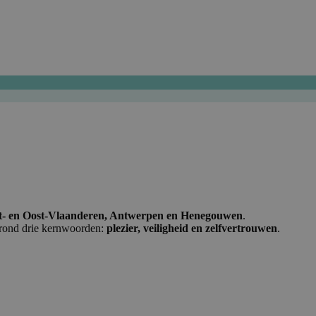
t- en Oost-Vlaanderen, Antwerpen en Henegouwen
.
 rond drie kernwoorden:
plezier, veiligheid en zelfvertrouwen
.