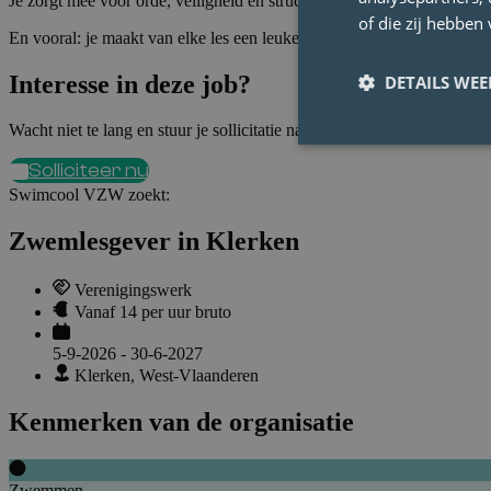
Je zorgt mee voor orde, veiligheid en structuur in en rond het bad.
of die zij hebbe
En vooral: je maakt van elke les een leuke beleving die kinderen niet 
Interesse in deze job?
DETAILS WE
Wacht niet te lang en stuur je sollicitatie naar Swimcool VZW
Solliciteer nu
Swimcool VZW
zoekt:
Zwemlesgever in Klerken
Verenigingswerk
Vanaf 14 per uur bruto
5-9-2026 - 30-6-2027
Klerken, West-Vlaanderen
Kenmerken van de organisatie
Zwemmen