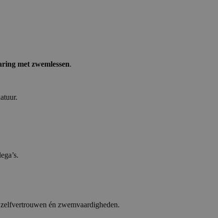
aring met zwemlessen
.
atuur.
lega’s.
hun zelfvertrouwen én zwemvaardigheden.