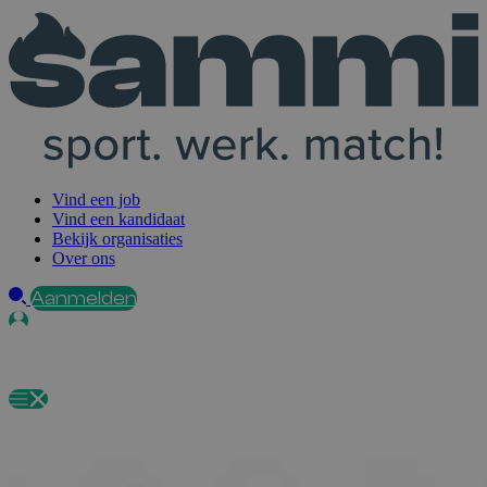
Vind een job
Vind een kandidaat
Bekijk organisaties
Over ons
Aanmelden