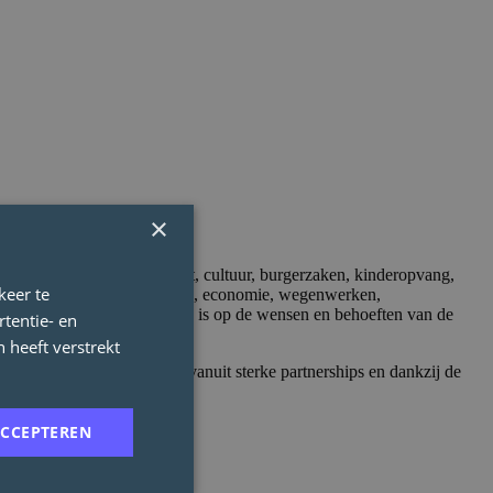
×
 divers. Denk maar aan sport, cultuur, burgerzaken, kinderopvang,
keer te
chuldhulpverlening, evenementen, economie, wegenwerken,
or dat het aanbod afgestemd is op de wensen en behoeften van de
tentie- en
 heeft verstrekt
s trendsetter in Vlaanderen vanuit sterke partnerships en dankzij de
ACCEPTEREN