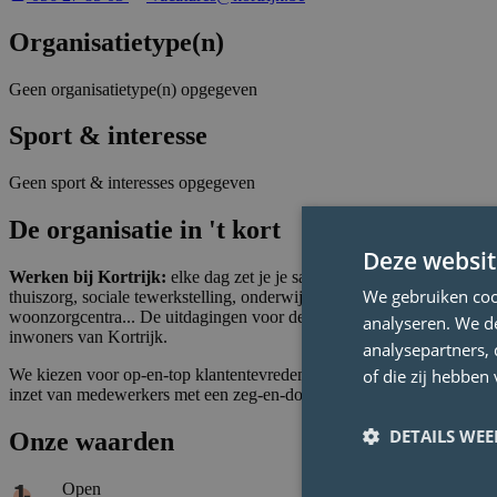
Organisatietype(n)
Geen organisatietype(n) opgegeven
Sport & interesse
Geen sport & interesses opgegeven
De organisatie in 't kort
Deze websit
Werken bij Kortrijk:
elke dag zet je je samen met meer dan 1800 col
We gebruiken coo
thuiszorg, sociale tewerkstelling, onderwijs, integratie, stadsontwi
woonzorgcentra... De uitdagingen voor de diensten en de medewerker
analyseren. We de
inwoners van Kortrijk.
analysepartners,
of die zij hebbe
We kiezen voor op-en-top klantentevredenheid dankzij snelle en slimme 
inzet van medewerkers met een zeg-en-doe-mentaliteit. En dat weersp
DETAILS WE
Onze waarden
Open