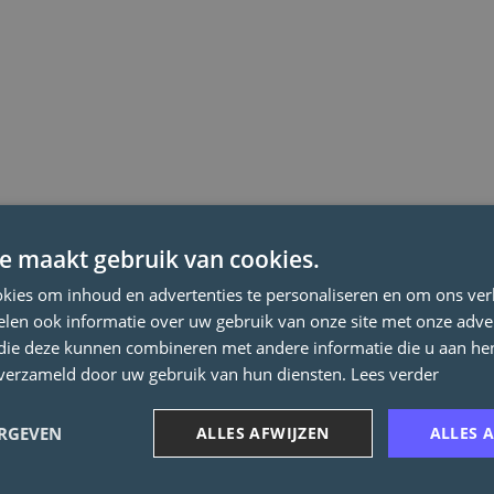
e maakt gebruik van cookies.
lega's in voor dé Kortrijkzaan. Ons aanbod qua dienstverlening is zeer
kies om inhoud en advertenties te personaliseren en om ons ver
kkeling, huisvuilophaling, groen, parkeerbeleid, armoedebestrijding, s
s zijn dan ook groot en evolueren voortdurend. Samen zorgen we ervo
len ook informatie over uw gebruik van onze site met onze adver
 die deze kunnen combineren met andere informatie die u aan hen
n verzameld door uw gebruik van hun diensten.
Lees verder
dienstverlening. Kortrijk is een stad waar iedereen meetelt. Kortrijk i
iegelt zich in onze waarden.
ERGEVEN
ALLES AFWIJZEN
ALLES 