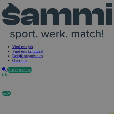
Vind een job
Vind een kandidaat
Bekijk organisaties
Over ons
Aanmelden