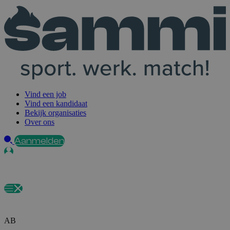
Vind een job
Vind een kandidaat
Bekijk organisaties
Over ons
Aanmelden
AB