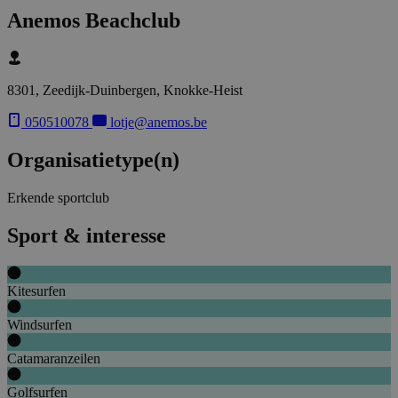
Anemos Beachclub
8301, Zeedijk-Duinbergen, Knokke-Heist
050510078
lotje@anemos.be
Organisatietype(n)
Erkende sportclub
Sport & interesse
Kitesurfen
Windsurfen
Catamaranzeilen
Golfsurfen