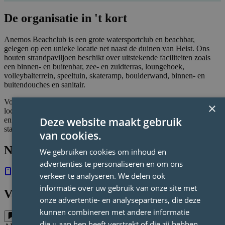
De organisatie in 't kort
Anemos Beachclub is een grote watersportclub en beachbar,
gelegen op een unieke locatie net naast de duinen van Heist. Ons
houten strandpaviljoen beschikt over uitstekende faciliteiten zoals
een binnen- en buitenbar, zee- en zuidterras, loungehoek,
volleybalterrein, speeltuin, skateramp, boulderwand, binnen- en
buitendouches en sanitair.
Voor ons uitgebreide botenpark hebben we een aparte loods met
×
lockers voor surf- en kitemateriaal. Anemos biedt een dynamische
Deze website maakt gebruik
en sportieve werkomgeving waar gastvrijheid en beleving centraal
staan.
van cookies.
Neem contact op
We gebruiken cookies om inhoud en
advertenties te personaliseren en om ons
050510078
lotje@anemos.be
verkeer te analyseren. We delen ook
informatie over uw gebruik van onze site met
Vacatures van deze organisatie:
onze advertentie- en analysepartners, die deze
kunnen combineren met andere informatie
die u aan hen heeft verstrekt of die zij hebben