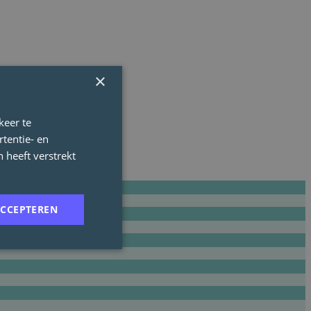
×
keer te
tentie- en
 heeft verstrekt
ACCEPTEREN