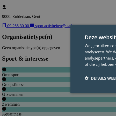
9000, Zuiderlaan, Gent
09 266 80 00
sport.activiteiten@stad.gent
Organisatietype(n)
Deze websit
We gebruiken coo
Geen organisatietype(n) opgegeven
analyseren. We de
Sport & interesse
analysepartners,
of die zij hebbe
Omnisport
DETAILS WE
Groepsfitness
G-zwemmen
Zwemmen
Aquafitness