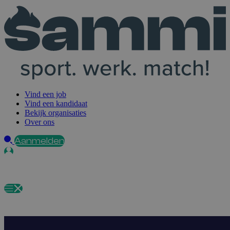
Vind een job
Vind een kandidaat
Bekijk organisaties
Over ons
Aanmelden